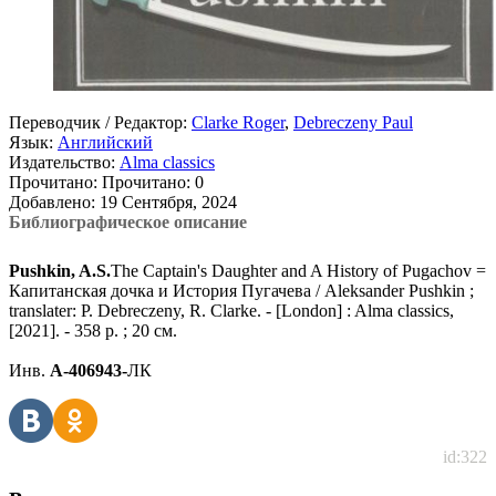
Переводчик / Редактор:
Clarke Roger
,
Debreczeny Paul
Язык:
Английский
Издательство:
Alma classics
Прочитано:
Прочитано:
0
Добавлено:
19 Сентября, 2024
Библиографическое описание
Pushkin, A.S.
The Captain's Daughter and A History of Pugachov =
Капитанская дочка и История Пугачева / Aleksandеr Pushkin ;
translater: P. Debreczeny, R. Clarke. - [London] : Alma classics,
[2021]. - 358 p. ; 20 см.
Инв.
А-406943-
ЛК
id:322