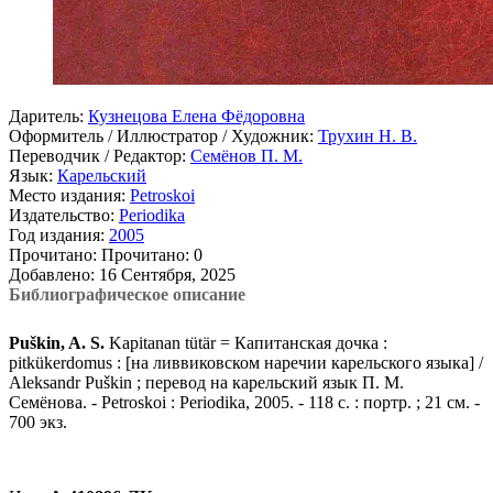
Даритель:
Кузнецова Елена Фёдоровна
Оформитель / Иллюстратор / Художник:
Трухин Н. В.
Переводчик / Редактор:
Семёнов П. М.
Язык:
Карельский
Место издания:
Petroskoi
Издательство:
Periodika
Год издания:
2005
Прочитано:
Прочитано:
0
Добавлено:
16 Сентября, 2025
Библиографическое описание
Puškin, A. S.
Kapitanan tütär = Капитанская дочка :
pitkükerdomus : [на ливвиковском наречии карельского языка] /
Aleksandr Puškin ; перевод на карельский язык П. М.
Семёнова. - Petroskoi : Periodika, 2005. - 118 с. : портр. ; 21 см. -
700 экз.