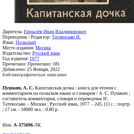
Даритель:
Ерпылёв Иван Владимирович
Переводчик / Редактор:
Татевосьян Н.
Язык:
Польский
Место издания:
Москва
Издательство:
Русский язык
Год издания:
1977
Прочитано:
Прочитано:
181
Добавлено:
25 Января, 2022
Библиографическое описание
Пушкин, А. С.
Капитанская дочка : книга для чтения с
комментарием на польском языке и словарем / А. С. Пушкин ;
составитель комментария, словаря и переводчик Н.
Татевосьян. - Москва : Русский язык, 1977. - 245, [1] с. : портр.
; 17 см. - 18000 экз. - 0.80 р.
Инв.
А-375696
-ЛК