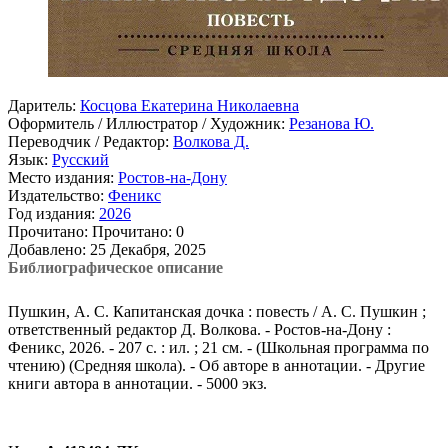
Даритель:
Косцова Екатерина Николаевна
Оформитель / Иллюстратор / Художник:
Резанова Ю.
Переводчик / Редактор:
Волкова Д.
Язык:
Русский
Место издания:
Ростов-на-Дону
Издательство:
Феникс
Год издания:
2026
Прочитано:
Прочитано:
0
Добавлено:
25 Декабря, 2025
Библиографическое описание
Пушкин, А. С. Капитанская дочка : повесть / А. С. Пушкин ;
ответственный редактор Д. Волкова. - Ростов-на-Дону :
Феникс, 2026. - 207 с. : ил. ; 21 см. - (Школьная программа по
чтению) (Средняя школа). - Об авторе в аннотации. - Другие
книги автора в аннотации. - 5000 экз.