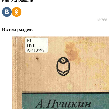
Инв.
А-412484-ЛК
id:368
В этом разделе