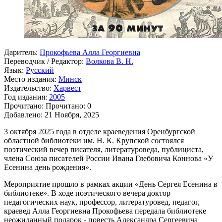
Даритель:
Прокофьева Алла Георгиевна
Переводчик / Редактор:
Волкова В. Н.
Язык:
Русский
Место издания:
Минск
Издательство:
Харвест
Год издания:
2005
Прочитано:
Прочитано:
0
Добавлено:
21 Ноября, 2025
3 октября 2025 года в отделе краеведения Оренбургской
областной библиотеки им. Н. К. Крупской состоялся
поэтический вечер писателя, литературоведа, публициста,
члена Союза писателей России Ивана Глебовича Коннова «У
Есенина день рождения».
Мероприятие прошло в рамках акции «День Сергея Есенина в
библиотеке». В ходе поэтического вечера доктор
педагогических наук, профессор, литературовед, педагог,
краевед Алла Георгиевна Прокофьева передала библиотеке
неожиданный подарок - повесть Александра Сергеевича