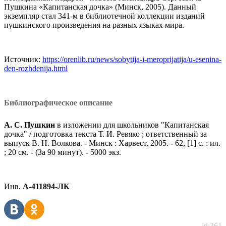
Пушкина «Капитанская дочка» (Минск, 2005). Данный
экземпляр стал 341-м в библиотечной коллекции изданий
пушкинского произведения на разных языках мира.
Источник:
https://orenlib.ru/news/sobytija-i-meroprijatija/u-esenina-
den-rozhdenija.html
Библиографическое описание
А. С. Пушкин
в изложении для школьников "Капитанская
дочка" / подготовка текста Т. И. Ревяко ; ответственный за
выпуск В. Н. Волкова. - Минск : Харвест, 2005. - 62, [1] с. : ил.
; 20 см. - (За 90 минут). - 5000 экз.
Инв.
А-411894-ЛК
id:361