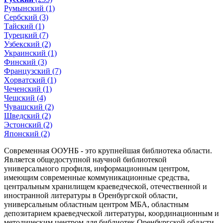
Румынский (1)
Сербский (3)
Тайский (1)
Турецкий (7)
Узбекский (2)
Украинский (1)
Финский (3)
Французский (7)
Xорватский (1)
Чеченский (1)
Чешский (4)
Чувашский (2)
Шведский (2)
Эстонский (2)
Японский (2)
Современная ООУНБ - это крупнейшая библиотека области.
Является общедоступной научной библиотекой
универсального профиля, информационным центром,
имеющим современные коммуникационные средства,
центральным хранилищем краеведческой, отечественной и
иностранной литературы в Оренбургской области,
универсальным областным центром МБА, областным
депозитарием краеведческой литературы, координационным и
методическим центром для библиотек Оренбургской области.