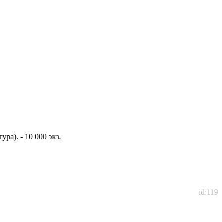
ра). - 10 000 экз.
id:119