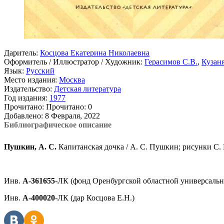
Даритель:
Косцова Екатерина Николаевна
Оформитель / Иллюстратор / Художник:
Герасимов С.В.
,
Кузан
Язык:
Русский
Место издания:
Москва
Издательство:
Детская литература
Год издания:
1977
Прочитано:
Прочитано:
0
Добавлено:
8 Февраля, 2022
Библиографическое описание
Пушкин, А. С.
Капитанская дочка / А. С. Пушкин; рисунки С. Ге
Инв.
А-361655
-ЛК (фонд Оренбургской областной универсальн
Инв.
А-400020
-ЛК (дар Косцова Е.Н.)