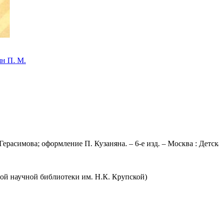
ян П. М.
расимова; оформление П. Кузаняна. – 6-е изд. – Москва : Детская 
ой научной библиотеки им. Н.К. Крупской)