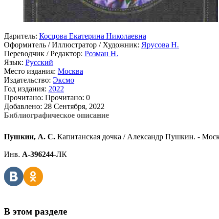
Даритель:
Косцова Екатерина Николаевна
Оформитель / Иллюстратор / Художник:
Ярусова Н.
Переводчик / Редактор:
Розман Н.
Язык:
Русский
Место издания:
Москва
Издательство:
Эксмо
Год издания:
2022
Прочитано:
Прочитано:
0
Добавлено:
28 Сентября, 2022
Библиографическое описание
Пушкин, А. С.
Капитанская дочка / Александр Пушкин. - Москва :
Инв.
А-396244
-ЛК
В этом разделе