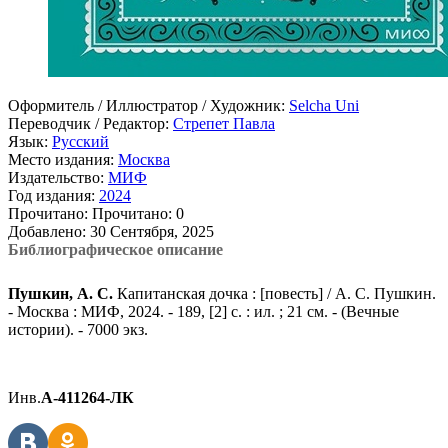
Оформитель / Иллюстратор / Художник:
Selcha Uni
Переводчик / Редактор:
Стрепет Павла
Язык:
Русский
Место издания:
Москва
Издательство:
МИФ
Год издания:
2024
Прочитано:
Прочитано:
0
Добавлено:
30 Сентября, 2025
Библиографическое описание
Пушкин, А. С.
Капитанская дочка : [повесть] / А. С. Пушкин.
- Москва : МИФ, 2024. - 189, [2] с. : ил. ; 21 см. - (Вечные
истории). - 7000 экз.
Инв.
А-411264-ЛК