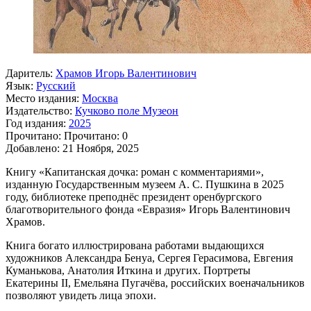
Даритель:
Храмов Игорь Валентинович
Язык:
Русский
Место издания:
Москва
Издательство:
Кучково поле Музеон
Год издания:
2025
Прочитано:
Прочитано:
0
Добавлено:
21 Ноября, 2025
Книгу «Капитанская дочка: роман с комментариями»,
изданную Государственным музеем А. С. Пушкина в 2025
году, библиотеке преподнёс президент оренбургского
благотворительного фонда «Евразия» Игорь Валентинович
Храмов.
Книга богато иллюстрирована работами выдающихся
художников Александра Бенуа, Сергея Герасимова, Евгения
Куманькова, Анатолия Иткина и других. Портреты
Екатерины II, Емельяна Пугачёва, российских военачальников
позволяют увидеть лица эпохи.