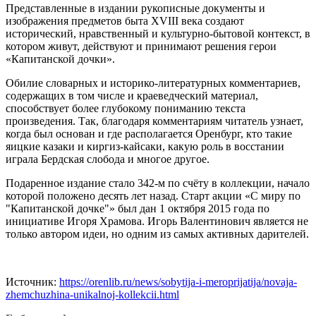
Представленные в издании рукописные документы и
изображения предметов быта XVIII века создают
исторический, нравственный и культурно-бытовой контекст, в
котором живут, действуют и принимают решения герои
«Капитанской дочки».
Обилие словарных и историко-литературных комментариев,
содержащих в том числе и краеведческий материал,
способствует более глубокому пониманию текста
произведения. Так, благодаря комментариям читатель узнает,
когда был основан и где располагается Оренбург, кто такие
яицкие казаки и киргиз-кайсаки, какую роль в восстании
играла Бердская слобода и многое другое.
Подаренное издание стало 342-м по счёту в коллекции, начало
которой положено десять лет назад. Старт акции «С миру по
"Капитанской дочке"» был дан 1 октября 2015 года по
инициативе Игоря Храмова. Игорь Валентинович является не
только автором идеи, но одним из самых активных дарителей.
Источник:
https://orenlib.ru/news/sobytija-i-meroprijatija/novaja-
zhemchuzhina-unikalnoj-kollekcii.html