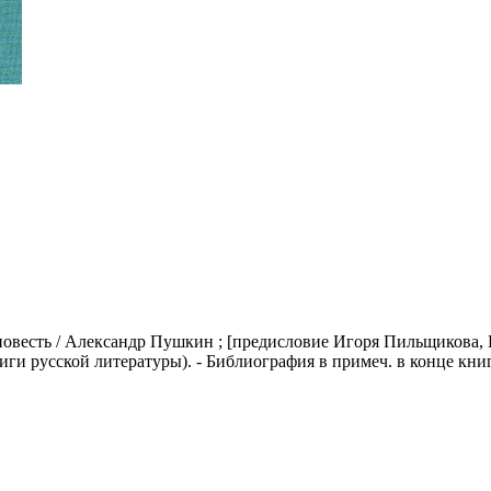
: повесть / Александр Пушкин ; [предисловие Игоря Пильщикова
ые книги русской литературы). - Библиография в примеч. в конце книг