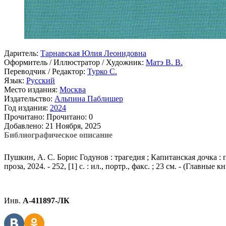
Даритель:
Тарнавская Юлия Леонидовна
Оформитель / Иллюстратор / Художник:
Матэ В. В.
Переводчик / Редактор:
Турко С.
Язык:
Русский
Место издания:
Москва
Издательство:
Альпина Паблишер
Год издания:
2024
Прочитано:
Прочитано:
0
Добавлено:
21 Ноября, 2025
Библиографическое описание
Пушкин, А. С. Борис Годунов : трагедия ; Капитанская дочка 
проза, 2024. - 252, [1] с. : ил., портр., факс. ; 23 см. - (Главн
Инв.
А-411897-ЛК