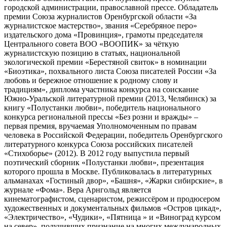
городской администрации, православной прессе. Обладатель
премии Союза журналистов Оренбургской области «За
журналистское мастерство», звания «Серебряное перо»
издательского дома «Провинция», грамоты председателя
Центрального совета ВOO «ВООПИК» за чёткую
журналистскую позицию в статьях, национальной
экологической премии «Берестяной свиток» в номинации
«Биоэтика», похвального листа Союза писателей России «За
любовь и бережное отношение к родному слову и
традициям», диплома участника конкурса на соискание
Южно-Уральской литературной премии (2013, Челябинск) за
книгу «Полустанки любви», победитель национального
конкурса региональной прессы «Без розни и вражды» –
первая премия, вручаемая Уполномоченным по правам
человека в Российской Федерации, победитель Оренбургского
литературного конкурса Союза российских писателей
«Стихоборье» (2012). В 2012 году выпустила первый
поэтический сборник «Полустанки любви», презентация
которого прошла в Москве. Публиковалась в литературных
альманахах «Гостиный двор», «Башня», «Жарки сибирские», в
журнале «Фома». Вера Арнгольд является
кинематографистом, сценаристом, режиссёром и продюсером
художественных и документальных фильмов «Остров цикад»,
«Электричество», «Чудики», «Пятница » и «Виноград курсом
на север», получивших признание на многих международных