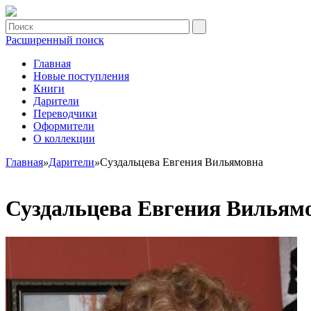
Расширенный поиск
Главная
Новые поступления
Книги
Дарители
Переводчики
Оформители
О коллекции
Главная
»
Дарители
»
Суздальцева Евгения Вильямовна
Суздальцева Евгения Вильям