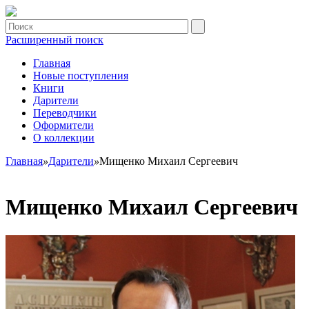
Расширенный поиск
Главная
Новые поступления
Книги
Дарители
Переводчики
Оформители
О коллекции
Главная
»
Дарители
»
Мищенко Михаил Сергеевич
Мищенко Михаил Сергеевич